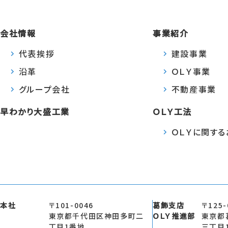
会社情報
事業紹介
代表挨拶
建設事業
沿革
ＯＬＹ事業
グループ会社
不動産事業
早わかり大盛工業
ＯＬＹ工法
ＯＬＹに関す
本社
〒101-0046
葛飾支店
〒125-
東京都千代田区神田多町二
ＯＬＹ推進部
東京都
丁目1番地
三丁目