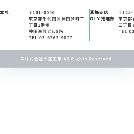
本社
〒101-0046
葛飾支店
〒125-
東京都千代田区神田多町二
ＯＬＹ推進部
東京都
丁目1番地
三丁目
神田進興ビル8階
TEL.0
TEL.03-6262-9877
©株式会社大盛工業 All Rights Reserved.