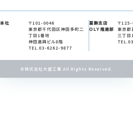
本社
〒101-0046
葛飾支店
〒125-
東京都千代田区神田多町二
ＯＬＹ推進部
東京都
丁目1番地
三丁目
神田進興ビル8階
TEL.0
TEL.03-6262-9877
©株式会社大盛工業 All Rights Reserved.