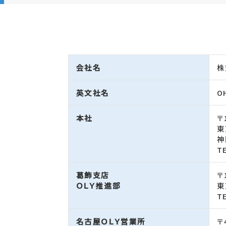
会社名
株
英文社名
O
本社
〒
東
神
T
葛飾支店
〒
ＯＬＹ推進部
東
T
名古屋ＯＬＹ営業所
〒