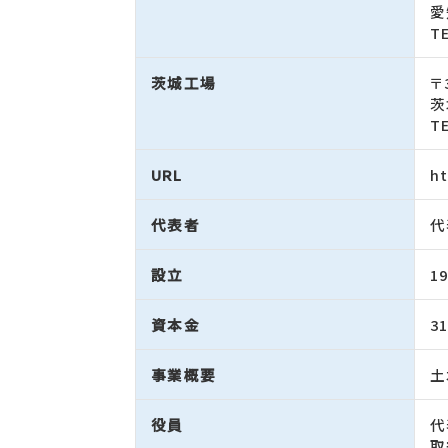
愛
T
茨城工場
〒
茨
T
URL
ht
代表者
代
設立
1
資本金
3
事業概要
土
役員
代
取