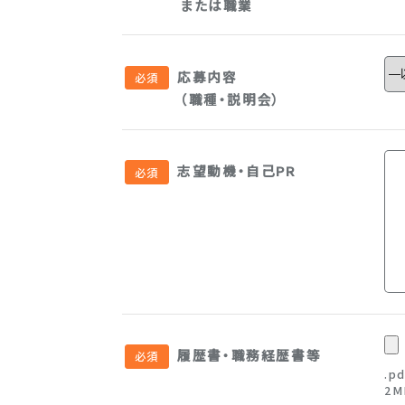
または職業
応募内容
（職種・説明会）
志望動機・自己PR
履歴書・職務経歴書等
.p
2