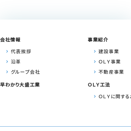
第4条（個人情報の第三者提供
当社は、法令に定める場合を除き、あらか
だし、個人情報保護法その他の法令で認め
会社情報
事業紹介
第5条（個人情報の開示）
代表挨拶
建設事業
沿革
ＯＬＹ事業
当社は、本人から個人情報の開示を求
グループ会社
不動産事業
次のいずれかに該当する場合は、その全部
なく通知します。なお、個人情報の開示に
早わかり大盛工業
ＯＬＹ工法
本人または第三者の生命、身体、
当社の業務の適正な実施に著し
ＯＬＹに関す
その他法令に違反することとなる
前項の定めにかかわらず、履歴情報お
第6条（個人情報の訂正および