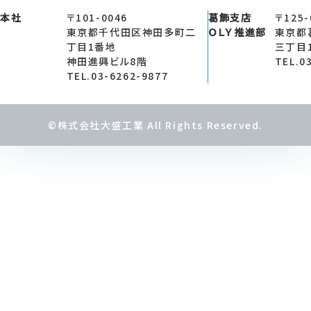
お客様は、当社の保有する自己の個人
本社
〒101-0046
葛飾支店
〒125-
報の訂正、追加または削除（以下、「訂正等
東京都千代田区神田多町二
ＯＬＹ推進部
東京都
当社は、お客様から前項の請求を受け
丁目1番地
三丁目
等を行うものとします。
神田進興ビル8階
TEL.0
当社は、前項の規定に基づき訂正等を
TEL.03-6262-9877
に通知します。
©株式会社大盛工業 All Rights Reserved.
第7条（個人情報の利用停止等
当社は、本人から、個人情報が、利用
ものであるという理由により、その利用の
必要な調査を行います。
前項の調査結果に基づき、その請求に
ます。
当社は、前項の規定に基づき利用停止
をお客様に通知します。
前2項にかかわらず、利用停止等に多
権利利益を保護するために必要なこれに代