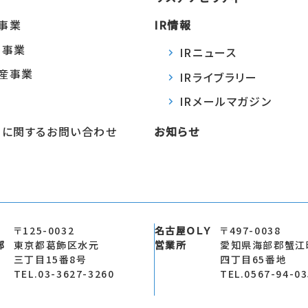
事業
IR情報
Ｙ事業
IRニュース
産事業
IRライブラリー
IRメールマガジン
法
Ｙに関するお問い合わせ
お知らせ
〒125-0032
名古屋ＯＬＹ
〒497-0038
部
東京都葛飾区水元
営業所
愛知県海部郡蟹江
三丁目15番8号
四丁目65番地
TEL.03-3627-3260
TEL.0567-94-0