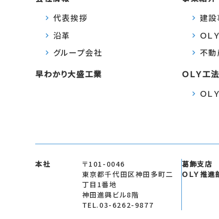
代表挨拶
建設
沿革
ＯＬ
グループ会社
不動
早わかり大盛工業
ＯＬＹ工
ＯＬ
本社
〒101-0046
葛飾支店
東京都千代田区神田多町二
ＯＬＹ推進
丁目1番地
神田進興ビル8階
TEL.03-6262-9877