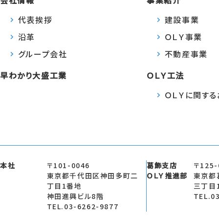
代表挨拶
建設事業
沿革
ＯＬＹ事業
グループ会社
不動産事業
早わかり大盛工業
ＯＬＹ工法
ＯＬＹに関す
本社
〒101-0046
葛飾支店
〒125-
東京都千代田区神田多町二
ＯＬＹ推進部
東京都
丁目1番地
三丁目
神田進興ビル8階
TEL.0
TEL.03-6262-9877