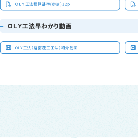
ＯＬＹ工法積算基準(歩掛)12p
ＯＬＹ工法早わかり動画
OLY工法（路面覆工工法）紹介動画