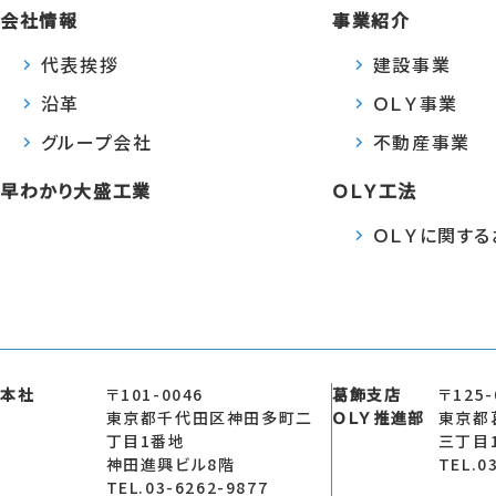
会社情報
事業紹介
代表挨拶
建設事業
沿革
ＯＬＹ事業
グループ会社
不動産事業
早わかり大盛工業
ＯＬＹ工法
ＯＬＹに関す
本社
〒101-0046
葛飾支店
〒125-
東京都千代田区神田多町二
ＯＬＹ推進部
東京都
丁目1番地
三丁目
神田進興ビル8階
TEL.0
TEL.03-6262-9877