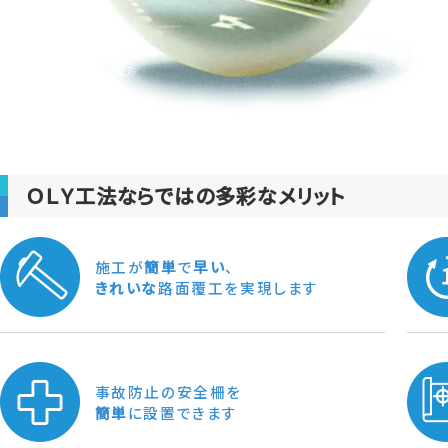
ＯＬＹ工法ならではの多彩なメリット
施工が
簡単
で
早い
、
きれいな
路面覆工を実現します
事故防止の安全柵を
簡単
に設置できます