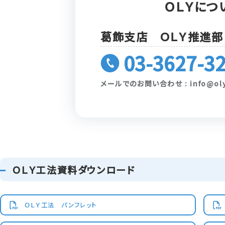
ＯＬＹにつ
葛飾支店 ＯＬＹ推進部
03-3627-3
メールでのお問い合わせ :
info@ol
ＯＬＹ工法資料ダウンロード
ＯＬＹ工法 パンフレット