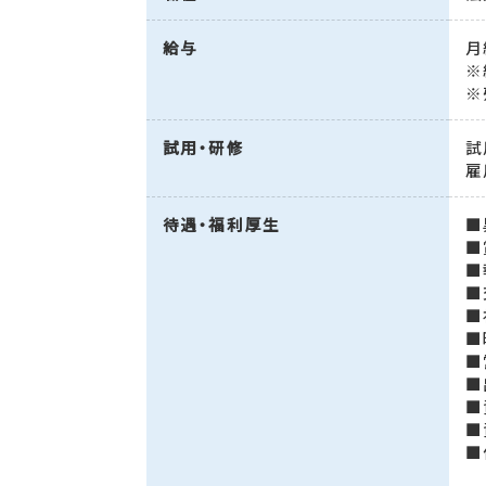
給与
月
※
※
試用・研修
試
雇
待遇・福利厚生
■
■
■
■
■
■
■
■
■
■
■
（