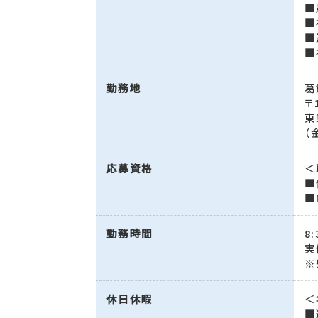
■
■
■
■
勤務地
葛
〒
東
（
応募資格
＜
■
■
勤務時間
8:
実
※
休日休暇
＜
■