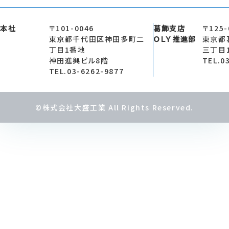
本社
〒101-0046
葛飾支店
〒125-
東京都千代田区神田多町二
ＯＬＹ推進部
東京都
丁目1番地
三丁目
神田進興ビル8階
TEL.0
TEL.03-6262-9877
©株式会社大盛工業 All Rights Reserved.