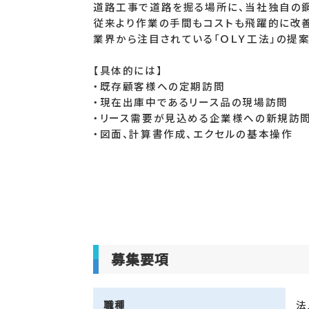
道路工事で道路を掘る場所に、当社独自の
従来より作業の手間もコストも飛躍的に改善
業界から注目されている「ＯＬＹ工法」の提案
【具体的には】
・既存顧客様への定期訪問
・現在出庫中であるリース品の現場訪問
・リース需要が見込める企業様への新規訪
・図面、計算書作成、エクセルの基本操作
募集要項
職種
法