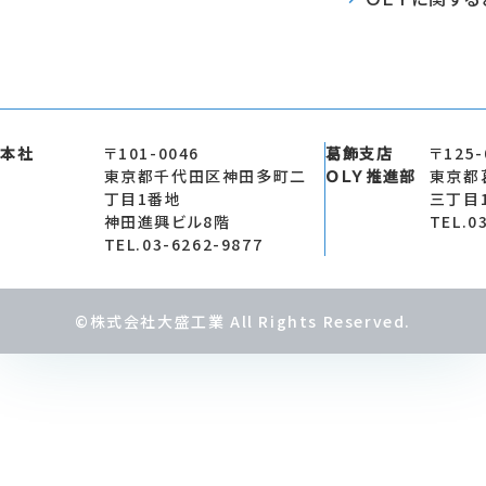
本社
〒101-0046
葛飾支店
〒125-
東京都千代田区神田多町二
ＯＬＹ推進部
東京都
丁目1番地
三丁目
神田進興ビル8階
TEL.0
TEL.03-6262-9877
©株式会社大盛工業 All Rights Reserved.