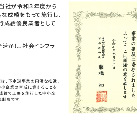
、当社が令和３年度から
良な成績をもって施行し、
行成績優良業者として
を活かし、社会インフラ
道事業の円滑な推進、
育成に資することを
工事を施行した中小企
度です。