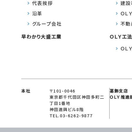
代表挨拶
建設
沿革
ＯＬ
グループ会社
不動
早わかり大盛工業
ＯＬＹ工
ＯＬ
本社
〒101-0046
葛飾支店
東京都千代田区神田多町二
ＯＬＹ推進
丁目1番地
神田進興ビル8階
TEL.03-6262-9877