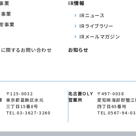
事業
IR情報
Ｙ事業
IRニュース
産事業
IRライブラリー
IRメールマガジン
法
Ｙに関するお問い合わせ
お知らせ
〒125-0032
名古屋ＯＬＹ
〒497-0038
部
東京都葛飾区水元
営業所
愛知県海部郡蟹江
三丁目15番8号
四丁目65番地
TEL.03-3627-3260
TEL.0567-94-0