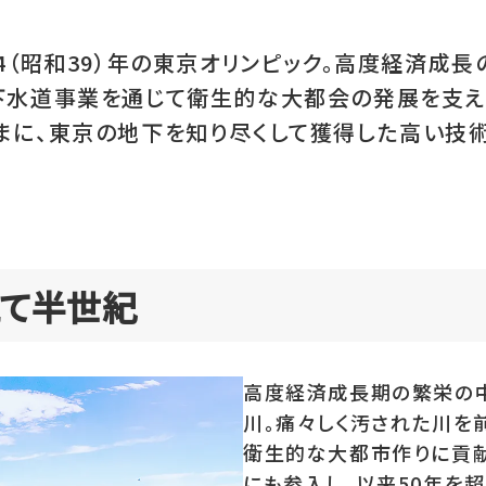
4（昭和39）年の東京オリンピック。高度経済成
下水道事業を通じて衛生的な大都会の発展を支え
まに、東京の地下を知り尽くして獲得した高い技
えて半世紀
高度経済成長期の繁栄の
川。痛々しく汚された川を
衛生的な大都市作りに貢献
にも参入し、以来50年を