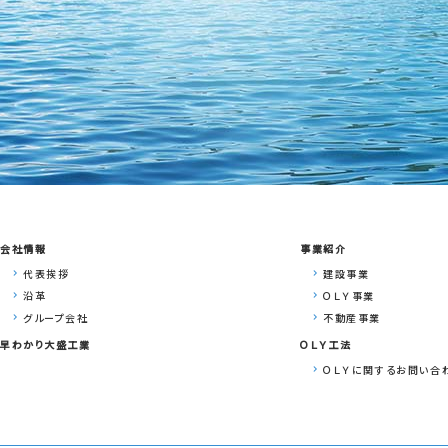
会社情報
事業紹介
代表挨拶
建設事業
沿革
ＯＬＹ事業
グループ会社
不動産事業
早わかり大盛工業
ＯＬＹ工法
ＯＬＹに関するお問い合