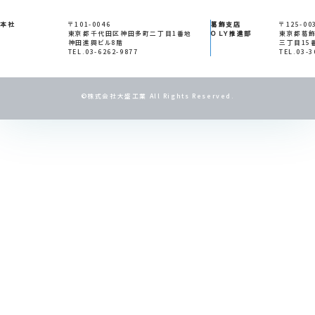
本社
〒101-0046
葛飾支店
〒125-00
東京都千代田区神田多町二丁目1番地
ＯＬＹ推進部
東京都葛
神田進興ビル8階
三丁目15
TEL.03-6262-9877
TEL.03-3
©株式会社大盛工業 All Rights Reserved.