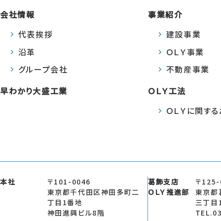
会社情報
事業紹介
代表挨拶
建設事業
沿革
ＯＬＹ事業
グループ会社
不動産事業
早わかり大盛工業
ＯＬＹ工法
ＯＬＹに関す
本社
〒101-0046
葛飾支店
〒125-
東京都千代田区神田多町二
ＯＬＹ推進部
東京都
丁目1番地
三丁目
神田進興ビル8階
TEL.0