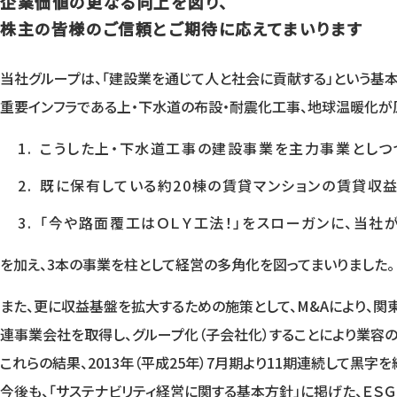
企業価値の更なる向上を図り、
株主の皆様のご信頼とご期待に応えてまいります
当社グループは、「建設業を通じて人と社会に貢献する」という基
重要インフラである上・下水道の布設・耐震化工事、地球温暖化
こうした上・下水道工事の建設事業を主力事業としつ
既に保有している約20棟の賃貸マンションの賃貸収
「今や路面覆工はＯＬＹ工法！」をスローガンに、当社
を加え、3本の事業を柱として経営の多角化を図ってまいりました。
また、更に収益基盤を拡大するための施策として、M&Aにより、
連事業会社を取得し、グループ化（子会社化）することにより業容
これらの結果、2013年（平成25年）7月期より11期連続して黒字
今後も、「サステナビリティ経営に関する基本方針」に掲げた、ＥＳ