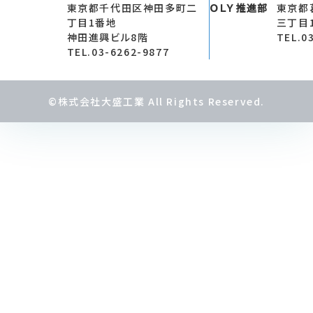
東京都千代田区神田多町二
ＯＬＹ推進部
東京都
丁目1番地
三丁目
神田進興ビル8階
TEL.0
TEL.03-6262-9877
©株式会社大盛工業 All Rights Reserved.