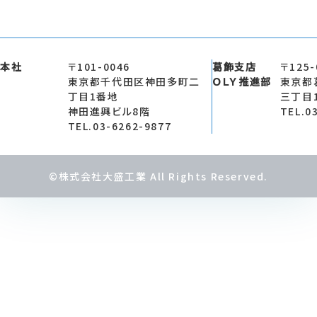
本社
〒101-0046
葛飾支店
〒125-
東京都千代田区神田多町二
ＯＬＹ推進部
東京都
丁目1番地
三丁目
神田進興ビル8階
TEL.0
TEL.03-6262-9877
©株式会社大盛工業 All Rights Reserved.